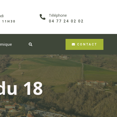
Téléphone
udi
04 77 24 02 02
À 11H30
omique
CONTACT
du 18