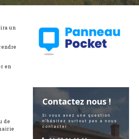
ira un
prendre
er en
Contactez nous !
Si vous avez une question
u de
n’hésitez surtout pas a nous
contacter.
mairie