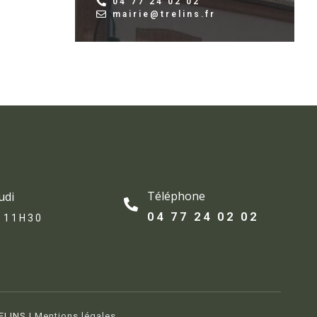
04 77 24 02 02
mairie@trelins.fr
Téléphone
udi
04 77 24 02 02
 11H30
ELINS |
Mentions légales