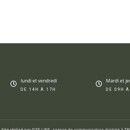
lundi et vendredi
Mardi et je
DE 14H À 17H​
DE 09H À
Site réalisé par SITE LINE,
agence de communication digitale
à TR