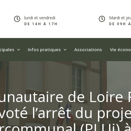
lundi et vendredi
Mardi et je
DE 14H À 17H​
DE 09H 
cipales
Infos pratiques
Associations
Vie écon
nautaire de Loire 
oté l’arrêt du proje
rcommunal (PLUi) à 