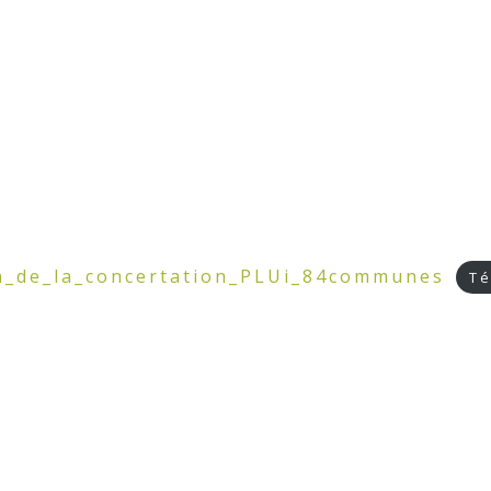
_de_la_concertation_PLUi_84communes
Té