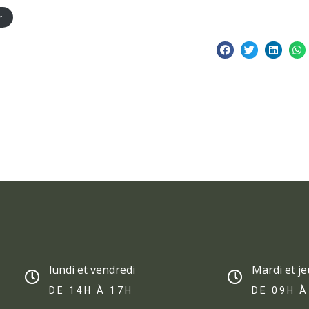
r
lundi et vendredi
Mardi et je
DE 14H À 17H​
DE 09H À