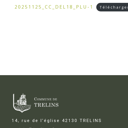
20251125_CC_DEL18_PLU-1
Télécharge
14, rue de l’église 42130 TRELINS