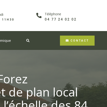
Téléphone
udi
04 77 24 02 02
À 11H30
omique
CONTACT
Forez
t de plan local
l’échelle des 84