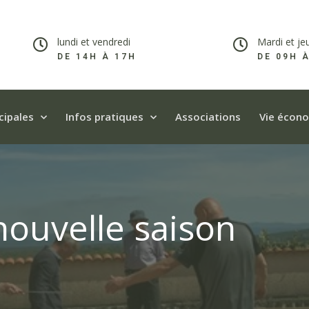
lundi et vendredi
Mardi et je
DE 14H À 17H​
DE 09H 
cipales
Infos pratiques
Associations
Vie écon
nouvelle saison