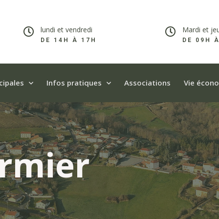
lundi et vendredi
Mardi et je
DE 14H À 17H​
DE 09H 
cipales
Infos pratiques
Associations
Vie écon
irmier