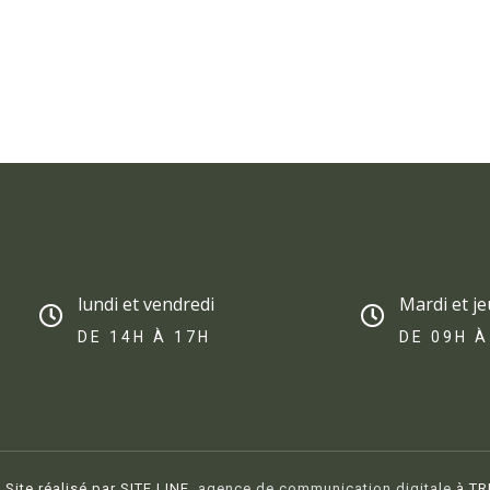
lundi et vendredi
Mardi et je
DE 14H À 17H​
DE 09H À
Site réalisé par SITE LINE,
agence de communication digitale
à TR