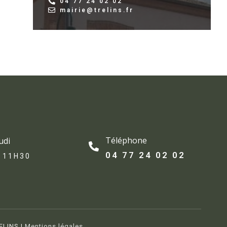
04 77 24 02 02
mairie@trelins.fr
Téléphone
udi
04 77 24 02 02
 11H30
ELINS |
Mentions légales