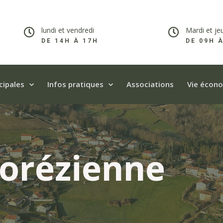
lundi et vendredi
Mardi et je
DE 14H À 17H​
DE 09H 
cipales
Infos pratiques
Associations
Vie écon
Forézienne