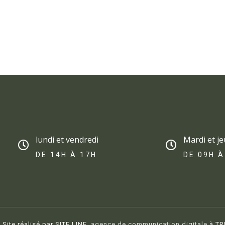
lundi et vendredi
Mardi et je
DE 14H À 17H​
DE 09H À
Site réalisé par SITE LINE,
agence de communication digitale
à TR