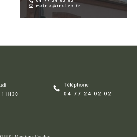
04 77 24 02 02
mairie@trelins.fr
Téléphone
udi
04 77 24 02 02
 11H30
ELINS |
Mentions légales